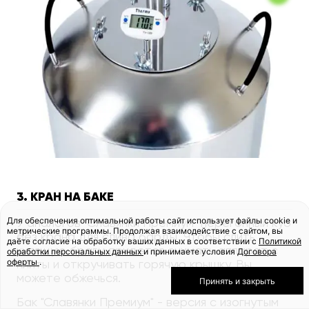
3. КРАН НА БАКЕ
Для обеспечения оптимальной работы сайт использует файлы cookie и
У аналогов "Славянки Премиум" перегонный куб
метрические программы. Продолжая взаимодействие с сайтом, вы
без крана для слива барды. Чтобы слить
даёте согласие на обработку ваших данных в соответствии с
Политикой
кипящую брагу, придется снимать аппарат с
обработки персональных данных
и принимаете условия
Договора
оферты
.
плиты и откручивать горячую крышку. Вы
можете обжечься.
Принять и закрыть
Бак "Славянки Премиум" - версия с изогнутым