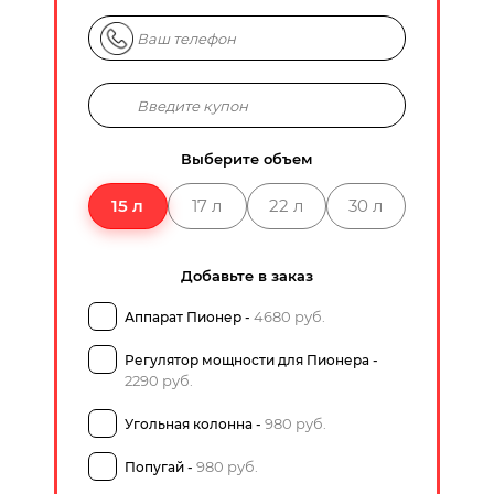
Выберите объем
15 л
17 л
22 л
30 л
Добавьте в заказ
4680 руб.
Аппарат Пионер -
Регулятор мощности для Пионера -
2290 руб.
980 руб.
Угольная колонна -
980 руб.
Попугай -